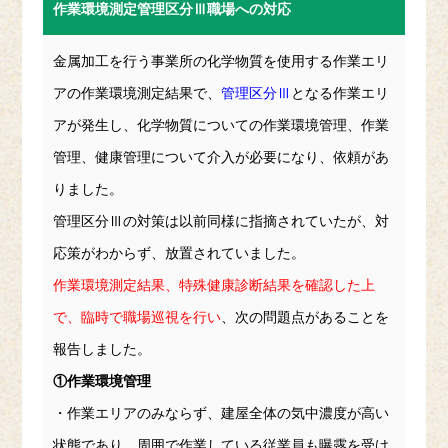
作業環境測定管理区分Ⅲ職場への対応
金属加工を行う事業所の化学物質を使用する作業エリ
アの作業環境測定結果で、
管理区分Ⅲ
となる作業エリ
アが発生し、化学物質についての作業環境管理、作業
管理、健康管理について介入が必要になり、依頼があ
りました。
管理区分Ⅲの対策は以前同様に指摘されていたが、対
応策がわからず、放置されていました。
作業環境測定結果、特殊健康診断結果を確認した上
で、臨時で職場巡視を行い
、次の問題点があることを
報告しました。
①作業環境管理
・作業エリアのみならず、建屋全体の気中濃度が高い
状態であり、周囲で作業している従業員も曝露を受け