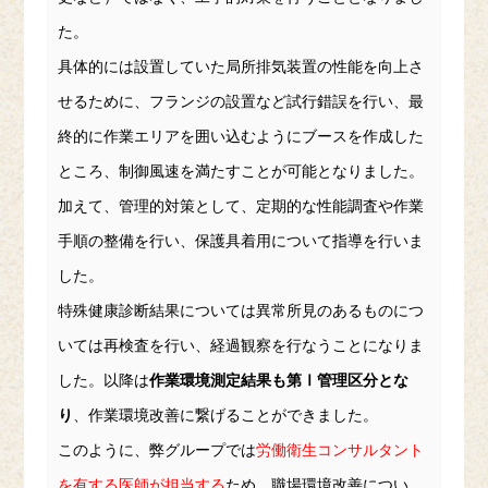
た。
具体的には設置していた局所排気装置の性能を向上さ
せるために、フランジの設置など試行錯誤を行い、最
終的に作業エリアを囲い込むようにブースを作成した
ところ、制御風速を満たすことが可能となりました。
加えて、管理的対策として、定期的な性能調査や作業
手順の整備を行い、保護具着用について指導を行いま
した。
特殊健康診断結果については異常所見のあるものにつ
いては再検査を行い、経過観察を行なうことになりま
した。以降は
作業環境測定結果も第Ⅰ管理区分とな
り
、作業環境改善に繋げることができました。
このように、弊グループでは
労働衛生コンサルタント
を有する医師が担当する
ため、職場環境改善につい