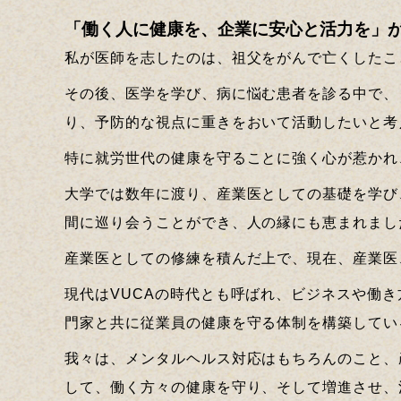
「働く人に健康を、企業に安心と活力を」
私が医師を志したのは、祖父をがんで亡くしたこ
その後、医学を学び、病に悩む患者を診る中で、
り、予防的な視点に重きをおいて活動したいと考
特に就労世代の健康を守ることに強く心が惹かれ
大学では数年に渡り、産業医としての基礎を学び
間に巡り会うことができ、人の縁にも恵まれまし
産業医としての修練を積んだ上で、現在、産業医
現代はVUCAの時代とも呼ばれ、ビジネスや働
門家と共に従業員の健康を守る体制を構築してい
我々は、メンタルヘルス対応はもちろんのこと、
して、働く方々の健康を守り、そして増進させ、