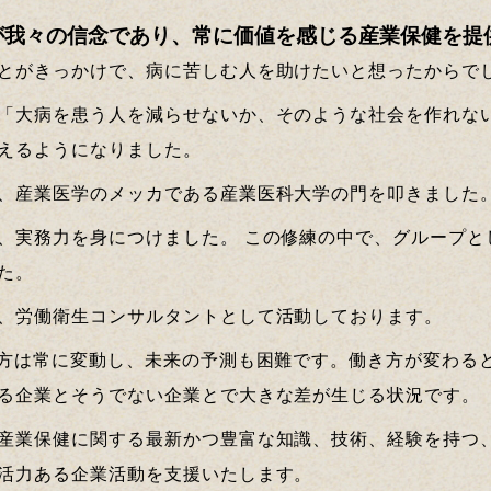
が我々の信念であり、常に価値を感じる産業保健を提
とがきっかけで、病に苦しむ人を助けたいと想ったからで
「大病を患う人を減らせないか、そのような社会を作れな
えるようになりました。
、産業医学のメッカである産業医科大学の門を叩きました
、実務力を身につけました。 この修練の中で、グループと
た。
、労働衛生コンサルタントとして活動しております。
き方は常に変動し、未来の予測も困難です。働き方が変わる
る企業とそうでない企業とで大きな差が生じる状況です。
産業保健に関する最新かつ豊富な知識、技術、経験を持つ、
活力ある企業活動を支援いたします。