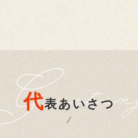
G
reetin
代
表あいさつ