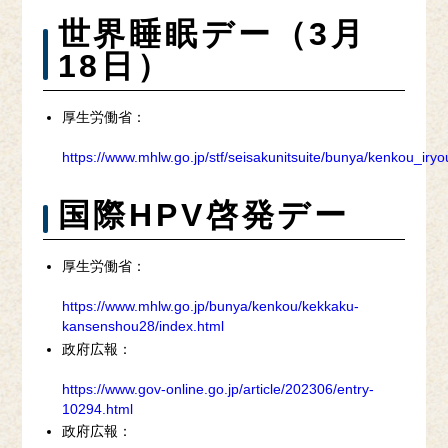
世界睡眠デー（3月
18日）
厚生労働省：
https://www.mhlw.go.jp/stf/seisakunitsuite/bunya/kenkou_iry
国際HPV啓発デー
厚生労働省：
https://www.mhlw.go.jp/bunya/kenkou/kekkaku-
kansenshou28/index.html
政府広報：
https://www.gov-online.go.jp/article/202306/entry-
10294.html
政府広報：