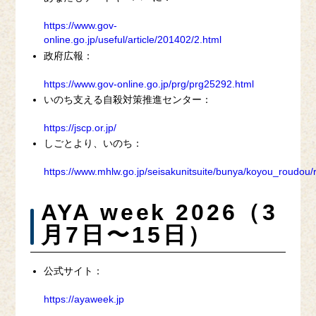
https://www.gov-
online.go.jp/useful/article/201402/2.html
政府広報：
https://www.gov-online.go.jp/prg/prg25292.html
いのち支える自殺対策推進センター：
https://jscp.or.jp/
しごとより、いのち：
https://www.mhlw.go.jp/seisakunitsuite/bunya/koyou_roudou/
AYA week 2026（3
月7日〜15日）
公式サイト：
https://ayaweek.jp