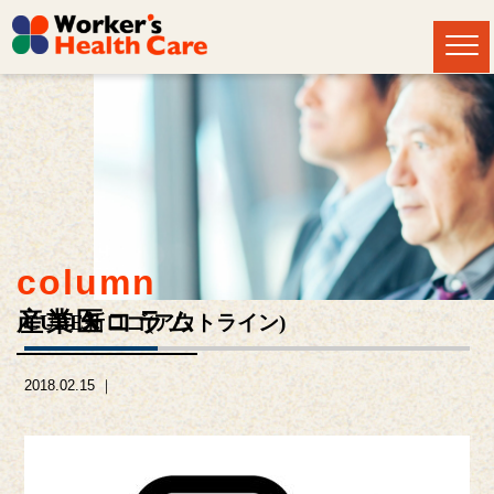
column
産業医コラム
CUBE新ロゴ(アウトライン)
2018.02.15 ｜