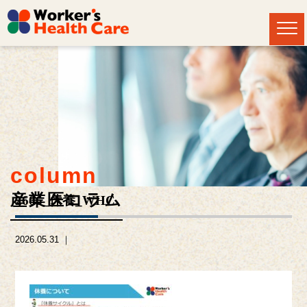
column
産業医コラム
2606_休養_WHC
2026.05.31 ｜